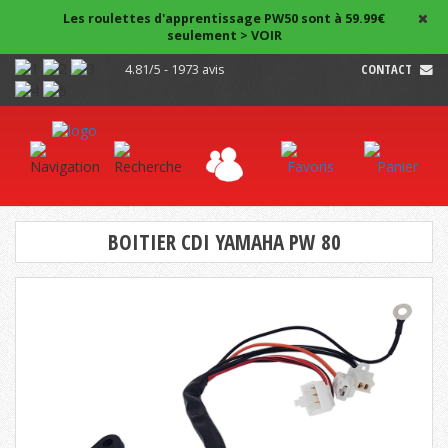
Les roulettes d'apprentissage PW50 sont à 59.99€
seulement > VOIR
4.81/5 - 1973 avis
CONTACT
BOITIER CDI YAMAHA PW 80