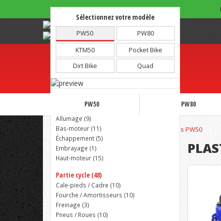
Sélectionnez votre modèle
Note :
4.81/5 - 1973 avis
PW50
PW80
KTM50
Pocket Bike
Dirt Bike
Quad
Partie moteur (64)
PW50
PW80
Admission (
23
)
Allumage (
9
)
Bas-moteur (
11
)
Accueil
Partie esthétique
Plastiques PW50
Échappement (
5
)
PLAS
Embrayage (
1
)
Haut-moteur (
15
)
Partie cycle (48)
Cale-pieds / Cadre (
10
)
Fourche / Amortisseurs (
10
)
Freinage (
3
)
Pneus / Roues (
10
)