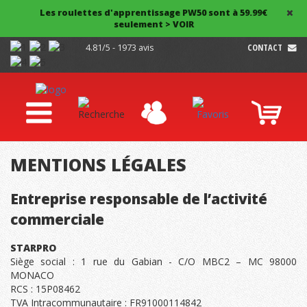
Les roulettes d'apprentissage PW50 sont à 59.99€
seulement > VOIR
4.81/5 - 1973 avis
CONTACT
MENTIONS LÉGALES
Entreprise responsable de l’activité
commerciale
STARPRO
Siège social : 1 rue du Gabian - C/O MBC2 – MC 98000
MONACO
RCS : 15P08462
TVA Intracommunautaire : FR91000114842