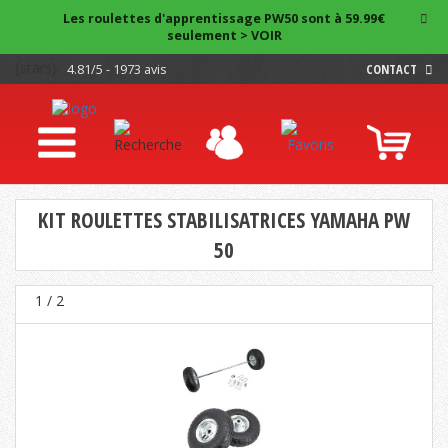
Les roulettes d'apprentissage PW50 sont à 59.99€
seulement > VOIR
{stars}
4.81/5 - 1973 avis
CONTACT
KIT ROULETTES STABILISATRICES YAMAHA PW
50
1
/ 2