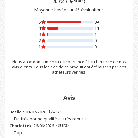
4.72 / 5
{stars}
Moyenne basée sur 46 évaluations
5
34
4
11
3
1
2
0
1
0
Nous accordons une haute importance à l'authenticité de nos
avis clients. Tous les avis de ce produit ont été laissés par des
acheteurs vérifiés.
Avis
{stars}
Basile
le 01/07/2026
De très bonne qualité et très robuste
{stars}
Charlotte
le 26/06/2026
Top