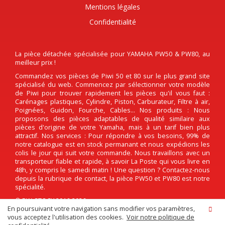
Mentions légales
Confidentialité
La pièce détachée spécialisée pour YAMAHA PW50 & PW80, au
meilleur prix !
Commandez vos pièces de Piwi 50 et 80 sur le plus grand site
spécialisé du web. Commencez par sélectionner votre modèle
de Piwi pour trouver rapidement les pièces qu'il vous faut :
Carénages plastiques, Cylindre, Piston, Carburateur, Filtre à air,
Poignées, Guidon, Fourche, Cables... Nos produits : Nous
proposons des pièces adaptables de qualité similaire aux
pièces d'origine de votre Yamaha, mais à un tarif bien plus
attractif. Nos services : Pour répondre à vos besoins, 99% de
notre catalogue est en stock permanant et nous expédions les
colis le jour qui suit votre commande. Nous travaillons avec un
transporteur fiable et rapide, à savoir La Poste qui vous livre en
48h, y compris le samedi matin ! Une question ? Contactez-nous
depuis la rubrique de contact, la pièce PW50 et PW80 est notre
spécialité.
© PW-STOCK 2016-2026
En poursuivant votre navigation sans modifier vos paramètres,
vous acceptez l'utilisation des cookies.
Voir notre politique de