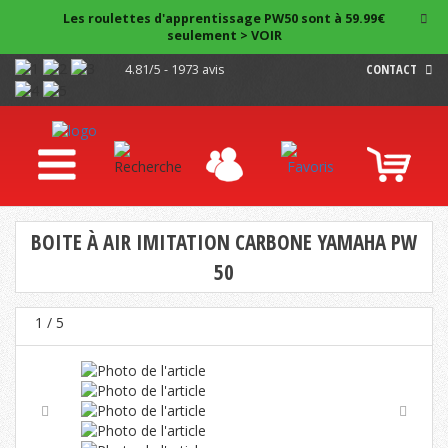
Les roulettes d'apprentissage PW50 sont à 59.99€
seulement > VOIR
4.81/5 - 1973 avis
CONTACT
BOITE À AIR IMITATION CARBONE YAMAHA PW
50
1
/ 5