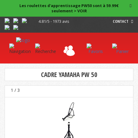
Les roulettes d'apprentissage PW50 sont à 59.99€
seulement > VOIR
4.81/5 - 1973 avis
CONTACT
CADRE YAMAHA PW 50
1
/ 3