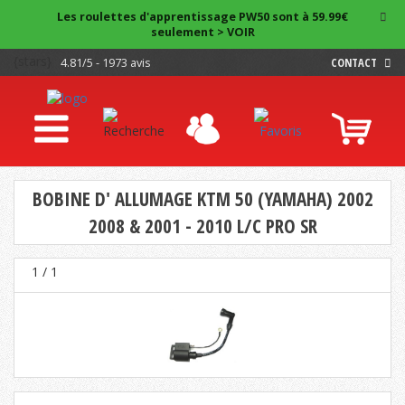
Les roulettes d'apprentissage PW50 sont à 59.99€
seulement > VOIR
{stars}
4.81/5 - 1973 avis
CONTACT
BOBINE D' ALLUMAGE KTM 50 (YAMAHA) 2002
2008 & 2001 - 2010 L/C PRO SR
1
/ 1