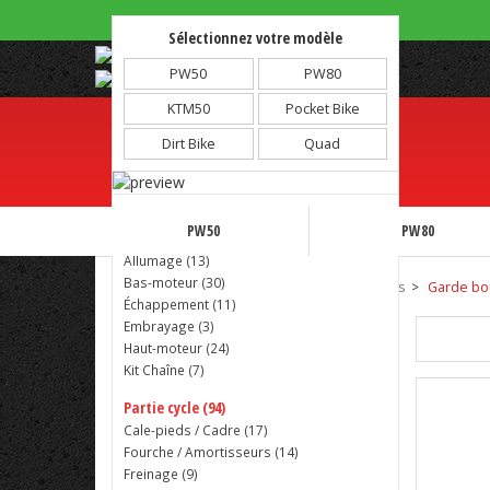
Sélectionnez votre modèle
Note :
4.81/5 - 1973 avis
PW50
PW80
KTM50
Pocket Bike
Dirt Bike
Quad
Partie moteur (125)
PW50
PW80
Admission (
37
)
Allumage (
13
)
Bas-moteur (
30
)
Accueil
Partie esthétique
Plastiques
Garde bou
Échappement (
11
)
Embrayage (
3
)
Haut-moteur (
24
)
Kit Chaîne (
7
)
Partie cycle (94)
Cale-pieds / Cadre (
17
)
Fourche / Amortisseurs (
14
)
Freinage (
9
)