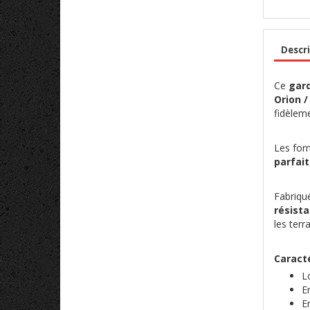
Descri
Ce
gard
Orion /
fidèleme
Les form
parfait
Fabriqu
résist
les terr
Caracté
L
E
E