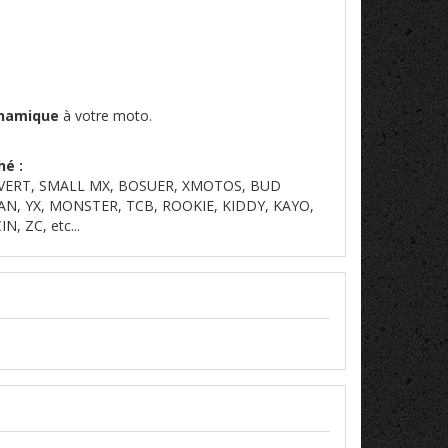
ynamique
à votre moto.
hé :
OVERT, SMALL MX, BOSUER, XMOTOS, BUD
AN, YX, MONSTER, TCB, ROOKIE, KIDDY, KAYO,
 ZC, etc...