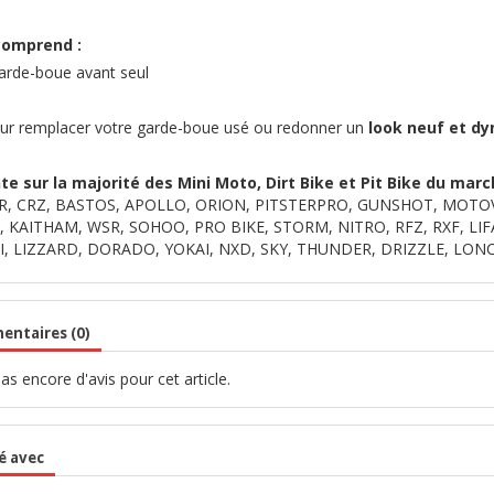
comprend :
arde-boue avant seul
our remplacer votre garde-boue usé ou redonner un
look neuf et d
e sur la majorité des Mini Moto, Dirt Bike et Pit Bike du marc
SR, CRZ, BASTOS, APOLLO, ORION, PITSTERPRO, GUNSHOT, MOT
, KAITHAM, WSR, SOHOO, PRO BIKE, STORM, NITRO, RFZ, RXF, LIF
, LIZZARD, DORADO, YOKAI, NXD, SKY, THUNDER, DRIZZLE, LONCIN,
ntaires (0)
 pas encore d'avis pour cet article.
é avec