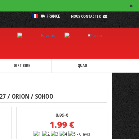
FRANCE
NOUS CONTACTER
0
DIRT BIKE
QUAD
 27 / ORION / SOHOO
8.99 €
1.99
€
- 0 avis