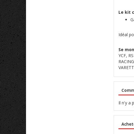
Le kit 
G
Idéal p
Se mont
YCF, R
RACING
VARETTI
Comme
Il n'y a
Achet