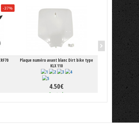
-37%
CRF70
Plaque numéro avant blanc Dirt bike type
Garde boue avant r
KLX 110
CR
4.50€
1.99
En stock
En 