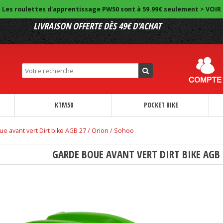
Les roulettes d'apprentissage PW50 sont à 59.99€ seulement > VOIR
LIVRAISON OFFERTE DÈS 49€ D'ACHAT
KTM50
POCKET BIKE
e avant vert Dirt bike AGB 27 / Orion / Sohoo
GARDE BOUE AVANT VERT DIRT BIKE AGB