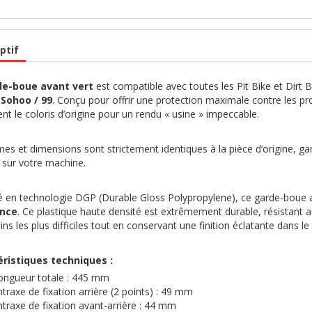
ptif
e-boue avant vert
est compatible avec toutes les Pit Bike et Dirt
 Sohoo / 99
. Conçu pour offrir une protection maximale contre les pro
nt le coloris d’origine pour un rendu « usine » impeccable.
es et dimensions sont strictement identiques à la pièce d’origine, ga
sur votre machine.
é en technologie DGP (Durable Gloss Polypropylene), ce garde-boue 
ance
. Ce plastique haute densité est extrêmement durable, résistant 
ains les plus difficiles tout en conservant une finition éclatante dans l
ristiques techniques :
ongueur totale : 445 mm
ntraxe de fixation arrière (2 points) : 49 mm
ntraxe de fixation avant-arrière : 44 mm