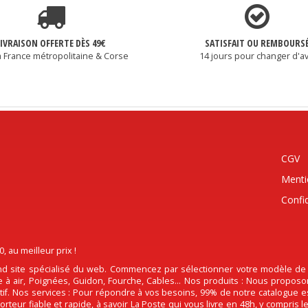
LIVRAISON OFFERTE DÈS 49€
SATISFAIT OU REMBOURS
a France métropolitaine & Corse
14 jours pour changer d'av
CGV
Menti
Confid
au meilleur prix !
d site spécialisé du web. Commencez par sélectionner votre modèle de Pi
tre à air, Poignées, Guidon, Fourche, Cables... Nos produits : Nous propos
actif. Nos services : Pour répondre à vos besoins, 99% de notre catalogue 
rteur fiable et rapide, à savoir La Poste qui vous livre en 48h, y compris