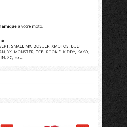
ynamique
à votre moto.
hé :
OVERT, SMALL MX, BOSUER, XMOTOS, BUD
AN, YX, MONSTER, TCB, ROOKIE, KIDDY, KAYO,
 ZC, etc...