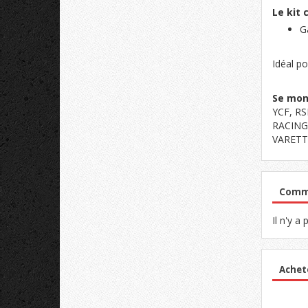
Le kit 
G
Idéal p
Se mont
YCF, R
RACING
VARETTI
Comme
Il n'y a
Achet