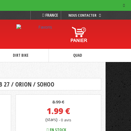
FRANCE
NOUS CONTACTER
0
DIRT BIKE
QUAD
B 27 / ORION / SOHOO
8.99 €
1.99
€
{stars}
- 0 avis
EN STOCK