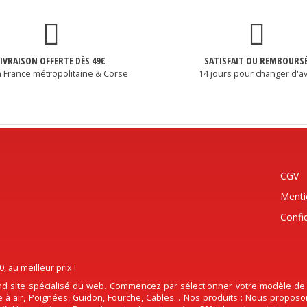
LIVRAISON OFFERTE DÈS 49€
SATISFAIT OU REMBOURS
a France métropolitaine & Corse
14 jours pour changer d'av
CGV
Menti
Confid
au meilleur prix !
d site spécialisé du web. Commencez par sélectionner votre modèle de Pi
tre à air, Poignées, Guidon, Fourche, Cables... Nos produits : Nous propos