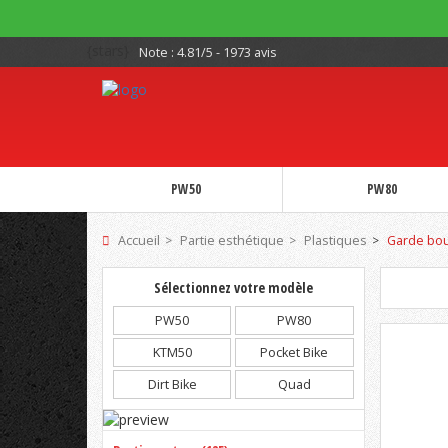
{stars}
Note :
4.81/5 - 1973 avis
PW50
PW80
Accueil
Partie esthétique
Plastiques
Garde bou
Sélectionnez votre modèle
PW50
PW80
KTM50
Pocket Bike
Dirt Bike
Quad