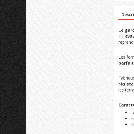
Descri
Ce
gar
TTR90 /
reprend 
Les form
parfait
Fabriqu
résist
les terr
Caracté
L
E
E