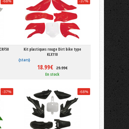
-68%
-37%
 CRF50
Kit plastiques rouge Dirt bike type
KLX110
{stars}
18.99€
29.99€
En stock
-37%
-68%