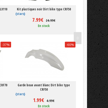
KLX110
Kit plastiques noir Dirt bike type CRF50
{stars}
7.99€
24.99€
En stock
-37%
-60%
 CRF70
Garde boue avant blanc Dirt bike type
CRF50
{stars}
1.99€
4.99€
En stock