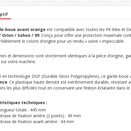
ptif
de-boue avant orange
est compatible avec toutes les Pit Bike et D
 Orion / Sohoo / 99
. Conçu pour offrir une protection maximale contr
fidèlement le coloris d’origine pour un rendu « usine » impeccable.
es et dimensions sont strictement identiques à la pièce d’origine, ga
sur votre machine.
é en technologie DGP (Durable Gloss Polypropylene), ce garde-boue 
ance
. Ce plastique haute densité est extrêmement durable, résistant 
ains les plus difficiles tout en conservant une finition éclatante dans l
ristiques techniques :
ongueur totale : 445 mm
ntraxe de fixation arrière (2 points) : 49 mm
ntraxe de fixation avant-arrière : 44 mm