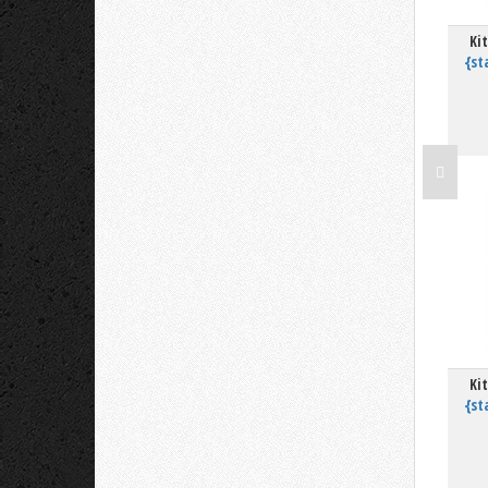
Ki
{st
Kit
{st