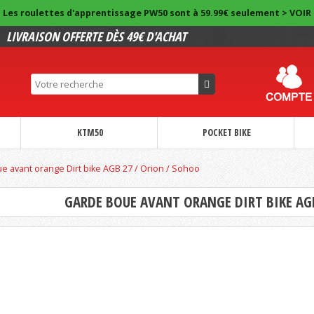
Les roulettes d'apprentissage PW50 sont à 59.99€ seulement > VOIR
LIVRAISON OFFERTE DÈS 49€ D'ACHAT
KTM50
POCKET BIKE
e avant orange Dirt bike AGB 27 / Orion / Sohoo
GARDE BOUE AVANT ORANGE DIRT BIKE AG