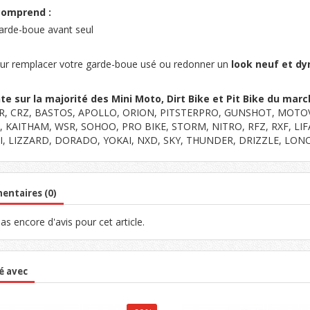
comprend :
arde-boue avant seul
our remplacer votre garde-boue usé ou redonner un
look neuf et d
e sur la majorité des Mini Moto, Dirt Bike et Pit Bike du marc
SR, CRZ, BASTOS, APOLLO, ORION, PITSTERPRO, GUNSHOT, MOT
, KAITHAM, WSR, SOHOO, PRO BIKE, STORM, NITRO, RFZ, RXF, LIF
, LIZZARD, DORADO, YOKAI, NXD, SKY, THUNDER, DRIZZLE, LONCIN,
ntaires (0)
 pas encore d'avis pour cet article.
é avec