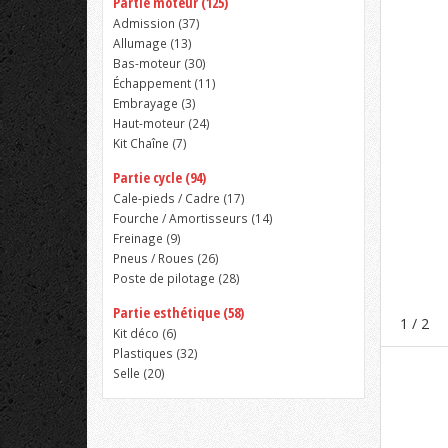
Partie moteur (125)
Admission (
37
)
Allumage (
13
)
Bas-moteur (
30
)
Échappement (
11
)
Embrayage (
3
)
Haut-moteur (
24
)
Kit Chaîne (
7
)
Partie cycle (94)
Cale-pieds / Cadre (
17
)
Fourche / Amortisseurs (
14
)
Freinage (
9
)
Pneus / Roues (
26
)
Poste de pilotage (
28
)
Partie esthétique (58)
1
/ 2
Kit déco (
6
)
Plastiques (
32
)
Selle (
20
)