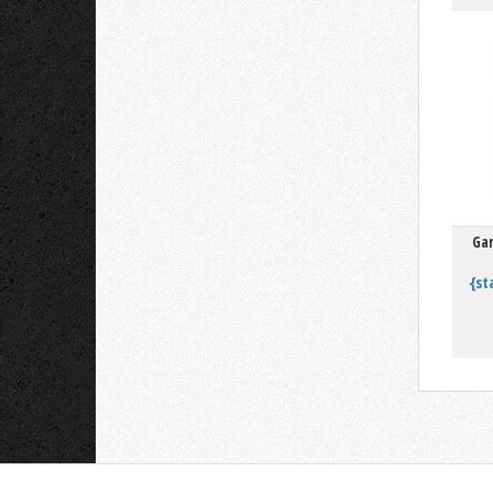
Gar
{st