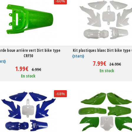
-60%
rde boue arrière vert Dirt bike type
Kit plastiques blanc Dirt bike type
CRF50
{stars}
ars}
7.99€
24.99€
1.99€
4.99€
En stock
En stock
-68%