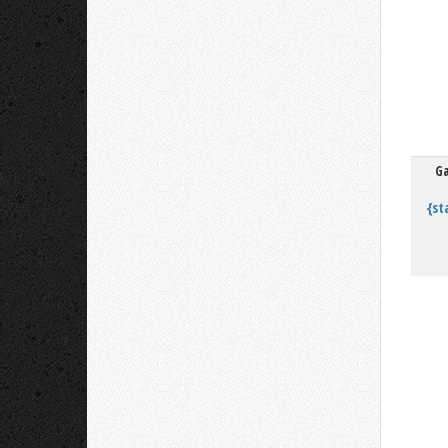
Ga
{st