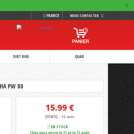
FRANCE
NOUS CONTACTER
0
DIRT BIKE
QUAD
HA PW 80
15.99
€
{stars}
- 10 avis
EN STOCK
Chez vous entre le 11 et le 12 août