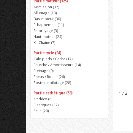
Partie moteur (125)
Admission (
37
)
Allumage (
13
)
Bas-moteur (
30
)
Échappement (
11
)
Embrayage (
3
)
Haut-moteur (
24
)
Kit Chaîne (
7
)
Partie cycle (94)
Cale-pieds / Cadre (
17
)
Fourche / Amortisseurs (
14
)
Freinage (
9
)
Pneus / Roues (
26
)
Poste de pilotage (
28
)
Partie esthétique (58)
1
/ 2
Kit déco (
6
)
Plastiques (
32
)
Selle (
20
)