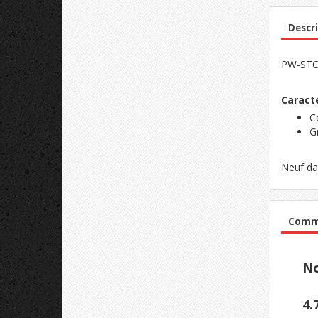
Descri
PW-STOC
Caracté
C
Gr
Neuf da
Comme
No
4.