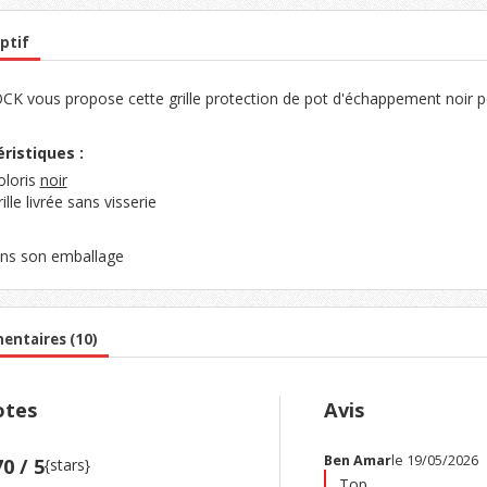
ptif
K vous propose cette grille protection de pot d'échappement noir
ristiques :
oloris
noir
ille livrée sans visserie
ns son emballage
ntaires (10)
tes
Avis
Ben Amar
le 19/05/2026
70 / 5
{stars}
Top