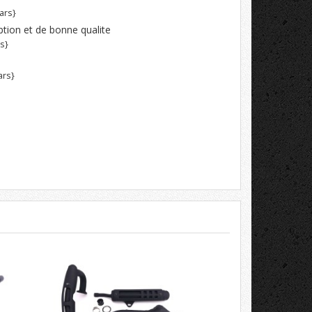
ars}
ption et de bonne qualite
rs}
ars}