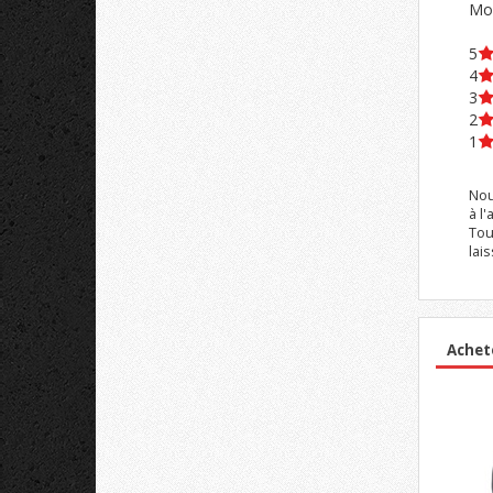
Moy
5
4
3
2
1
Nou
à l'
Tou
lai
Achet