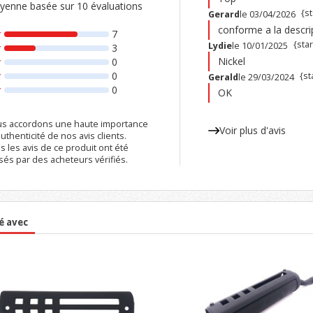
enne basée sur 10 évaluations
{st
Gerard
le 03/04/2026
conforme a la descri
7
{sta
Lydie
le 10/01/2025
3
Nickel
0
0
{st
Gerald
le 29/03/2024
0
OK
s accordons une haute importance
Voir plus d'avis
authenticité de nos avis clients.
s les avis de ce produit ont été
ssés par des acheteurs vérifiés.
é avec