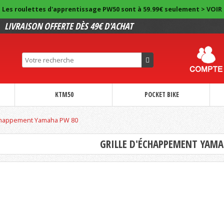
Les roulettes d'apprentissage PW50 sont à 59.99€ seulement > VOIR
LIVRAISON OFFERTE DÈS 49€ D'ACHAT
KTM50
POCKET BIKE
échappement Yamaha PW 80
GRILLE D'ÉCHAPPEMENT YAMA