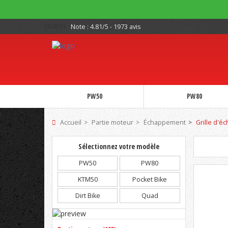
{stars}
Note :
4.81/5 - 1973 avis
PW50
PW80
Accueil
Partie moteur
Échappement
Grille d'
Sélectionnez votre modèle
PW50
PW80
KTM50
Pocket Bike
Dirt Bike
Quad