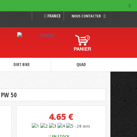
FRANCE
NOUS CONTACTER
0
DIRT BIKE
QUAD
 PW 50
4.65
€
- 28 avis
EN STOCK