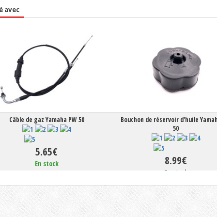
é avec
Câble de gaz Yamaha PW 50
Bouchon de réservoir d'huile Yama
50
5.65€
8.99€
En stock
En stock