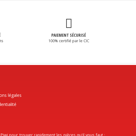
É
PAIEMENT SÉCURISÉ
is
100% certifié par le CIC
ons légales
entialité
wi pour trouver rapidement les pièces qu'il vous faut :