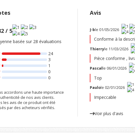
tes
Avis
J-b
le 01/05/2026
82 / 5
Conforme à la descri
enne basée sur 28 évaluations
Thierry
le 11/03/2026
24
Pièce conforme , livra
3
1
Pascal
le 06/01/2026
0
0
Top
Paulo
le 02/01/2026
s accordons une haute importance
Impeccable
authenticité de nos avis clients.
s les avis de ce produit ont été
ssés par des acheteurs vérifiés.
Voir plus d'avis