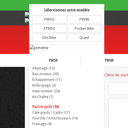
Sélectionnez votre modèle
Note :
4.81/5 - 1973 avis
PW50
PW80
KTM50
Pocket Bike
Dirt Bike
Quad
Partie moteur (125)
PW50
PW80
Admission (
37
)
Allumage (
13
)
Bas-moteur (
30
)
Accueil
Partie moteur
Admission
Câble de sta
Échappement (
11
)
Embrayage (
3
)
Haut-moteur (
24
)
Kit Chaîne (
7
)
Partie cycle (94)
Cale-pieds / Cadre (
17
)
Fourche / Amortisseurs (
14
)
Freinage (
9
)