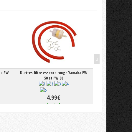
ha PW
Durites filtre essence rouge Yamaha PW
Robinet d'essence
50 et PW 80
4.
4.99€
En 
En stock