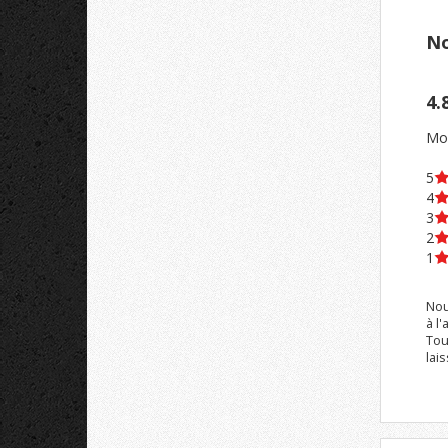
No
4.
Moy
5
4
3
2
1
Nou
à l'
Tou
lai