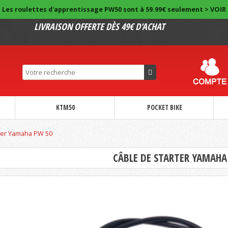
Les roulettes d'apprentissage PW50 sont à 59.99€ seulement > VOIR
LIVRAISON OFFERTE DÈS 49€ D'ACHAT
KTM50
POCKET BIKE
rter Yamaha PW 50
CÂBLE DE STARTER YAMAHA