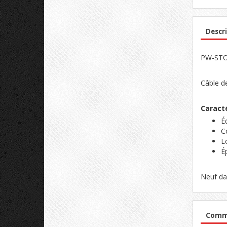
Descri
PW-STOC
Câble de
Caracté
É
Co
L
É
Neuf da
Comme