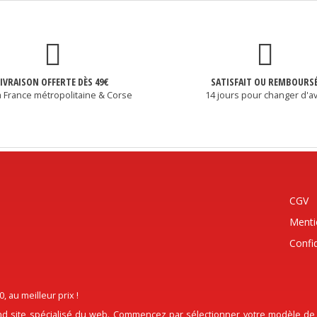
LIVRAISON OFFERTE DÈS 49€
SATISFAIT OU REMBOURS
a France métropolitaine & Corse
14 jours pour changer d'av
CGV
Menti
Confid
au meilleur prix !
d site spécialisé du web. Commencez par sélectionner votre modèle de Pi