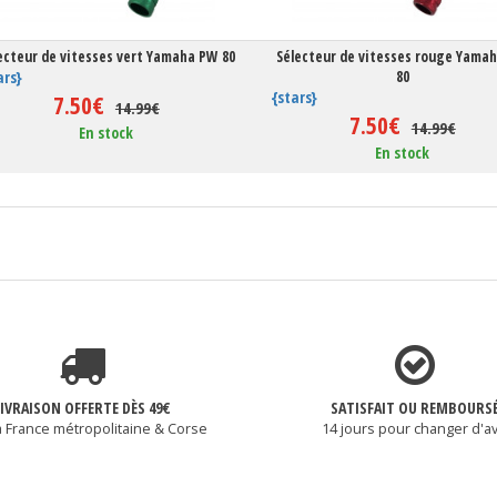
ecteur de vitesses vert Yamaha PW 80
Sélecteur de vitesses rouge Yama
ars}
80
{stars}
7.50€
14.99€
7.50€
14.99€
En stock
En stock
LIVRAISON OFFERTE DÈS 49€
SATISFAIT OU REMBOURS
a France métropolitaine & Corse
14 jours pour changer d'av