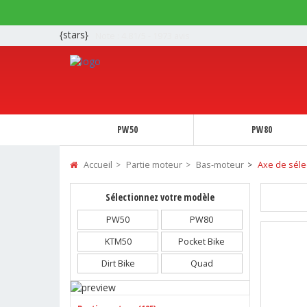
{stars}
Note :
4.81/5 - 1973 avis
PW50
PW80
Accueil
Partie moteur
Bas-moteur
Axe de séle
Sélectionnez votre modèle
PW50
PW80
KTM50
Pocket Bike
Dirt Bike
Quad