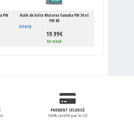
ha PW
Huile de boîte Motorex Yamaha PW 50 et
PW 80
{stars}
19.99€
En stock
É
PAIEMENT SÉCURISÉ
is
100% certifié par le CIC