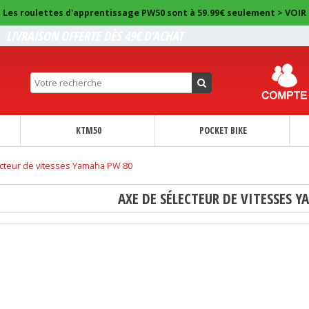
Les roulettes d'apprentissage PW50 sont à 59.99€ seulement > VOIR
LIVRAISON OFFERTE DÈS 49€ D'ACHAT
KTM50
POCKET BIKE
cteur de vitesses Yamaha PW 80
AXE DE SÉLECTEUR DE VITESSES 