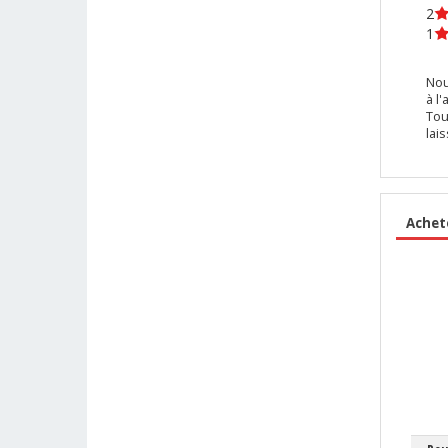
2
1
Nou
à l'
Tou
lai
Achet