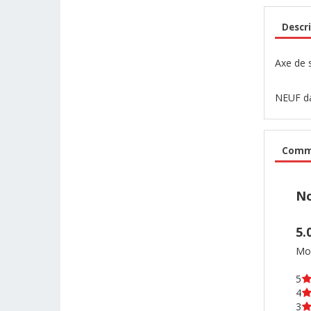
Descri
Axe de 
NEUF da
Comme
No
5.
Moy
5
4
3