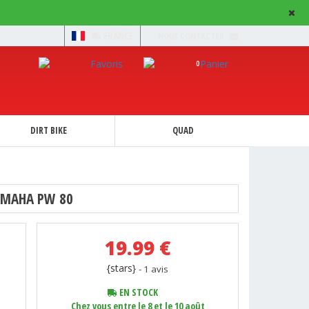
FRANCE
NOUS CONTACTER
0
DIRT BIKE
QUAD
YAMAHA PW 80
19.99
€
{stars}
- 1 avis
EN STOCK
Chez vous entre le 8 et le 10 août