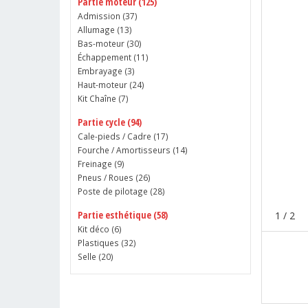
Partie moteur (125)
Admission (
37
)
Allumage (
13
)
Bas-moteur (
30
)
Échappement (
11
)
Embrayage (
3
)
Haut-moteur (
24
)
Kit Chaîne (
7
)
Partie cycle (94)
Cale-pieds / Cadre (
17
)
Fourche / Amortisseurs (
14
)
Freinage (
9
)
Pneus / Roues (
26
)
Poste de pilotage (
28
)
Partie esthétique (58)
1
/ 2
Kit déco (
6
)
Plastiques (
32
)
Selle (
20
)