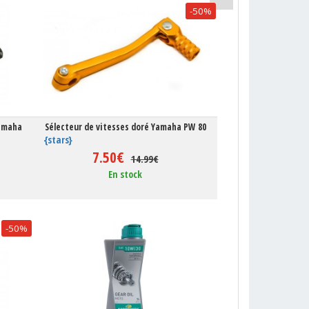
-50%
Yamaha
Sélecteur de vitesses doré Yamaha PW 80
{stars}
7.50€
14.99€
En stock
-50%