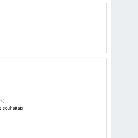
rs}
 souhaitais