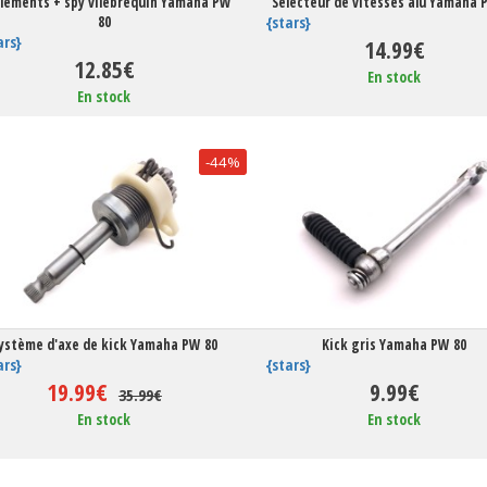
lements + spy vilebrequin Yamaha PW
Sélecteur de vitesses alu Yamaha 
80
{stars}
ars}
14.99€
12.85€
En stock
En stock
-44%
ystème d'axe de kick Yamaha PW 80
Kick gris Yamaha PW 80
ars}
{stars}
19.99€
9.99€
35.99€
En stock
En stock