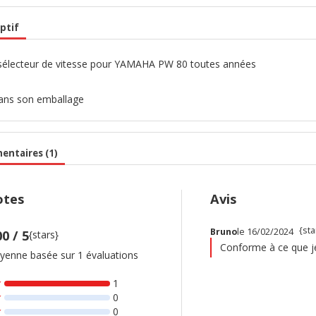
ptif
sélecteur de vitesse pour YAMAHA PW 80 toutes années
ns son emballage
ntaires (1)
tes
Avis
{sta
Bruno
le 16/02/2024
00 / 5
{stars}
Conforme à ce que je
enne basée sur 1 évaluations
1
0
0