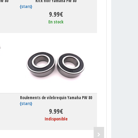
PW 80
Kick noir Yamaha PW 80
{stars}
9.99€
En stock
Roulements de vilebrequin Yamaha PW 80
{stars}
9.99€
Indisponible