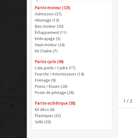
Partie moteur (125)
Admission (
37
)
Allumage (
13
)
Bas-moteur (
30
)
Échappement (
11
)
Embrayage (
3
)
Haut-moteur (
24
)
Kit Chaîne (
7
)
Partie cycle (94)
Cale-pieds / Cadre (
17
)
Fourche / Amortisseurs (
14
)
Freinage (
9
)
Pneus / Roues (
26
)
Poste de pilotage (
28
)
1
/ 2
Partie esthétique (58)
Kit déco (
6
)
Plastiques (
32
)
Selle (
20
)