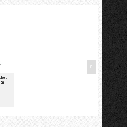
ocket
NG)