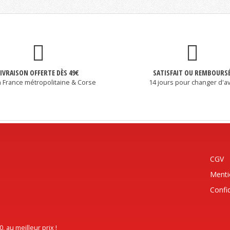
LIVRAISON OFFERTE DÈS 49€
SATISFAIT OU REMBOURS
a France métropolitaine & Corse
14 jours pour changer d'av
CGV
Menti
Confid
au meilleur prix !