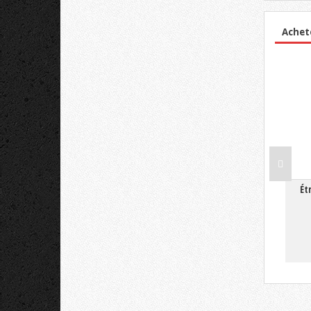
Achet
Ét