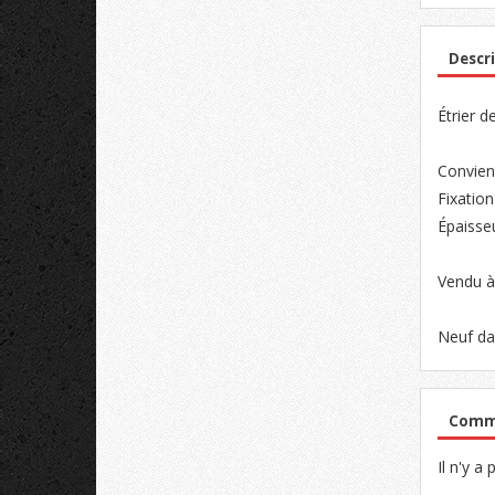
Descri
Étrier d
Convien
Fixatio
Épaisse
Vendu à 
Neuf da
Comme
Il n'y a