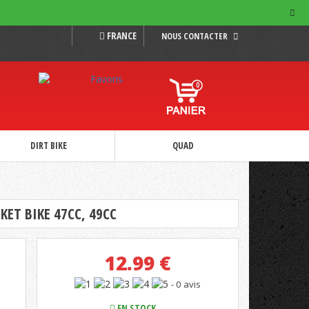
FRANCE
NOUS CONTACTER
0
DIRT BIKE
QUAD
KET BIKE 47CC, 49CC
12.99
€
- 0 avis
EN STOCK