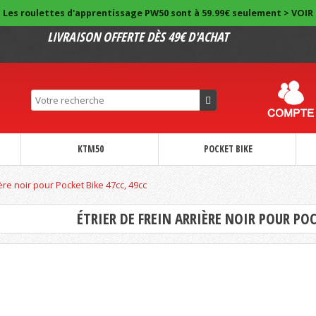
Les roulettes d'apprentissage PW50 sont à 59.99€ seulement > VOIR
LIVRAISON OFFERTE DÈS 49€ D'ACHAT
KTM50
POCKET BIKE
ière noir pour Pocket Bike 47cc, 49cc
ÉTRIER DE FREIN ARRIÈRE NOIR POUR POC