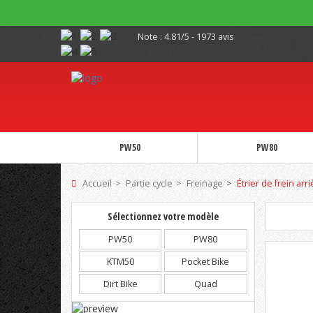
Note :
4.81/5 - 1973 avis
PW50
PW80
Accueil
Partie cycle
Freinage
Étrier de frein arr
Sélectionnez votre modèle
PW50
PW80
KTM50
Pocket Bike
Dirt Bike
Quad