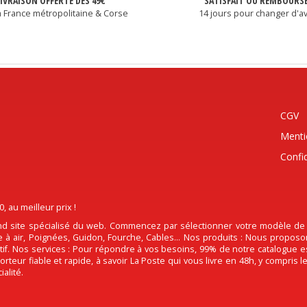
LIVRAISON OFFERTE DÈS 49€
SATISFAIT OU REMBOURS
a France métropolitaine & Corse
14 jours pour changer d'av
CGV
Menti
Confid
au meilleur prix !
d site spécialisé du web. Commencez par sélectionner votre modèle de Pi
tre à air, Poignées, Guidon, Fourche, Cables... Nos produits : Nous propos
actif. Nos services : Pour répondre à vos besoins, 99% de notre catalogue 
rteur fiable et rapide, à savoir La Poste qui vous livre en 48h, y compris
alité.