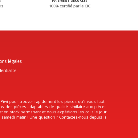
É
PAIEMENT SÉCURISÉ
is
100% certifié par le CIC
ons légales
entialité
wi pour trouver rapidement les pièces qu'il vous faut :
ons des pièces adaptables de qualité similaire aux pièces
est en stock permanant et nous expédions les colis le jour
 le samedi matin ! Une question ? Contactez-nous depuis la