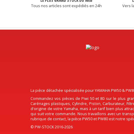
LE PLUS GRAND STOCK DU WEB
Tous nos articles sont expédiés en 24h
Vers l
La pièce détachée spécialisée pour YAMAHA PW50 & PW80, 
Commandez vos pièces de Piwi 50 et 80 sur le plus gran
Carénages plastiques, Cylindre, Piston, Carburateur, Fil
d'origine de votre Yamaha, mais à un tarif bien plus attr
qui suit votre commande. Nous travaillons avec un transpo
rubrique de contact, la pièce PW50 et PW80 est notre spéci
© PW-STOCK 2016-2026