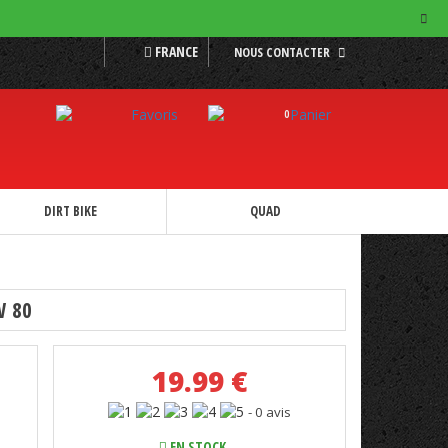
FRANCE
NOUS CONTACTER
0
DIRT BIKE
QUAD
W 80
19.99
€
- 0 avis
EN STOCK