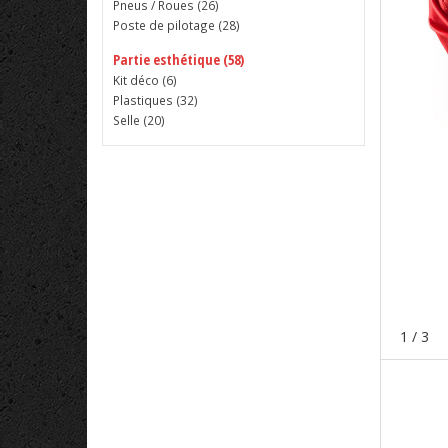
Pneus / Roues (
26
)
Poste de pilotage (
28
)
Partie esthétique (58)
Kit déco (
6
)
Plastiques (
32
)
Selle (
20
)
1
/ 3