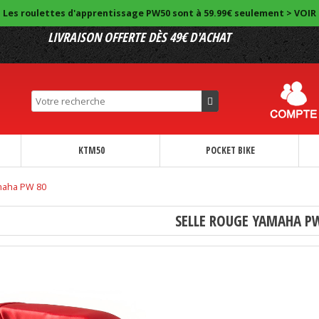
Les roulettes d'apprentissage PW50 sont à 59.99€ seulement > VOIR
LIVRAISON OFFERTE DÈS 49€ D'ACHAT
KTM50
POCKET BIKE
maha PW 80
SELLE ROUGE YAMAHA P