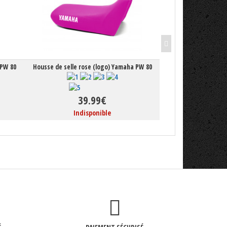
 PW 80
Housse de selle rose (logo) Yamaha PW 80
Selle rouge
39.99€
19
Indisponible
En 