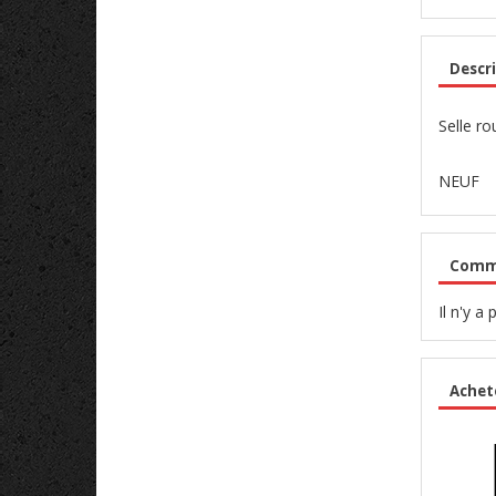
Descri
Selle r
NEUF
Comme
Il n'y a
Achet