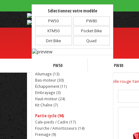
Sélectionnez votre modèle
Note :
4.81/5 - 1973 avis
PW50
PW80
KTM50
Pocket Bike
Dirt Bike
Quad
Partie moteur (125)
PW50
PW80
Admission (
37
)
Allumage (
13
)
Bas-moteur (
30
)
Accueil
Partie esthétique
Selle
Selle rouge Ya
Échappement (
11
)
Embrayage (
3
)
Haut-moteur (
24
)
Kit Chaîne (
7
)
Partie cycle (94)
Cale-pieds / Cadre (
17
)
Fourche / Amortisseurs (
14
)
Freinage (
9
)