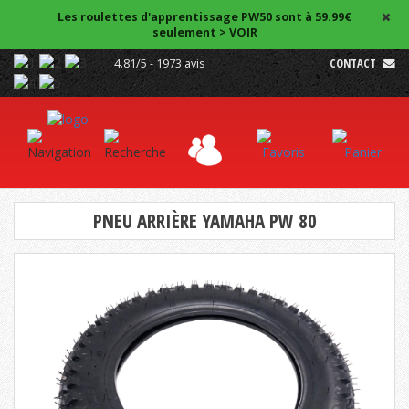
Les roulettes d'apprentissage PW50 sont à 59.99€
seulement > VOIR
4.81/5 - 1973 avis
CONTACT
PNEU ARRIÈRE YAMAHA PW 80